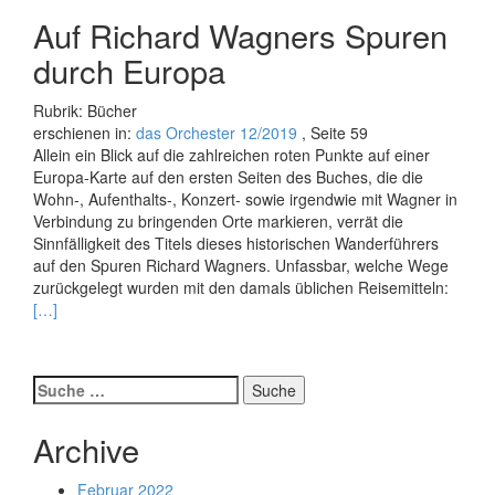
Auf Richard Wagners Spuren
durch Europa
Rubrik: Bücher
erschienen in:
das Orchester 12/2019
, Seite 59
Allein ein Blick auf die zahlreichen roten Punkte auf einer
Europa-Karte auf den ersten Seiten des Buches, die die
Wohn-, Aufenthalts-, Konzert- sowie irgendwie mit Wagner in
Verbindung zu bringenden Orte markieren, verrät die
Sinnfälligkeit des Titels dieses historischen Wanderführers
auf den Spuren Richard Wagners. Unfassbar, welche Wege
Read
zurückgelegt wurden mit den damals üblichen Reisemitteln:
more
[…]
about
Wandr
heißt
Suche
mich
nach:
die
Archive
Welt
Februar 2022