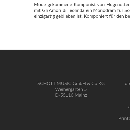
Mode gekom­mene Komponist von Hugenotten, 
mit Gli Amori di Teolinda ein Mo­nodram für So
einzigartig geblieben ist. Komponiert für den 
SCHOTT MUSIC GmbH & Co KG
or
Weihergarten 5
D-55116 Mainz
Print