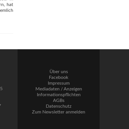
n, hat
iemlich
Über uns
Facebook
Impressum
55
Mediadaten / Anzeigen
Informationspflichten
AGBs
7
Datenschutz
Zum Newsletter anmelden