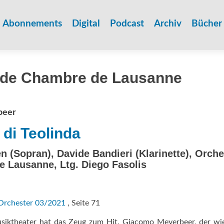
Zum
Inhalt
Abonnements
Digital
Podcast
Archiv
Bücher
springen
 de Chambre de Lausanne
beer
 di Teolinda
n (Sopran), Davide Bandieri (Klarinette), Orche
 Lausanne, Ltg. Diego Fasolis
Orchester 03/2021
, Seite 71
usiktheater hat das Zeug zum Hit. Giacomo Meyer­beer, der wi