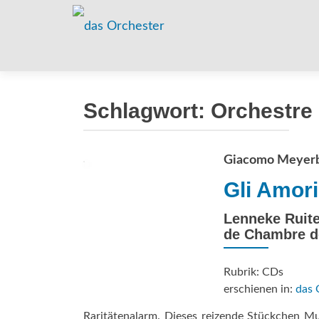
Schlagwort:
Orchestre
Giacomo Meyer
Gli Amori
Lenneke Ruite
de Chambre de
Rubrik: CDs
erschienen in:
das 
Raritätenalarm. Dieses rei­zende Stückchen M