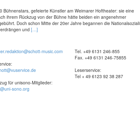
 Bühnenstars, gefeierte Künstler am Weimarer Hoftheater: sie eine
Nach ihrem Rückzug von der Bühne hätte beiden ein angenehmer
gebührt. Doch schon Mitte der 20er Jahre begannen die Nationalsoziali
Read
u verdrängen und
[…]
more
about
Verfolgte
ter.redaktion@schott-music.com
Tel. +49 6131 246-855
Musiker
Fax. +49 6131 246-75855
im
rvice:
nationalsozialistischen
hott@vuservice.de
Leserservice:
Thüringen
Tel + 49 6123 92 38 287
zug für unisono-Mitglieder:
t@uni-sono.org