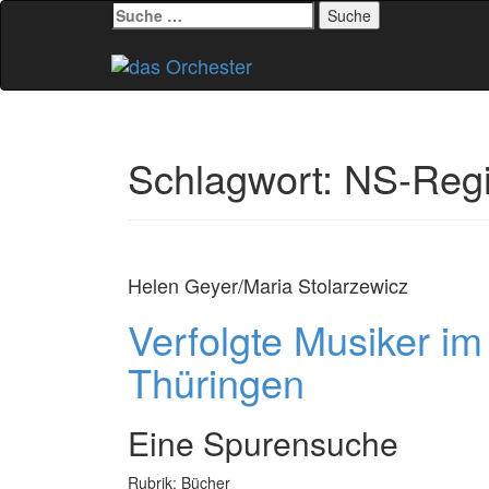
Suche
nach:
Zum
Inhalt
springen
Schlagwort:
NS-Reg
Helen Geyer/Maria Stolarzewicz
Verfolgte Musiker im 
Thüringen
Eine Spurensuche
Rubrik: Bücher