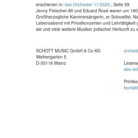
erschienen in:
das Orchester 11/2020
, Seite 59
Jenny Fleischer-Alt und Eduard Rosé waren um 1900
Großherzogliche Kammersängerin, er Solocellist. 
Lebensabend mit Privatkonzerten und Lehrtätigkeit 
sie und viele weitere Musiker jüdischer Herkunft z
SCHOTT MUSIC GmbH & Co KG
orches
Weihergarten 5
D-55116 Mainz
Leserse
abo-sc
Printbe
kontak