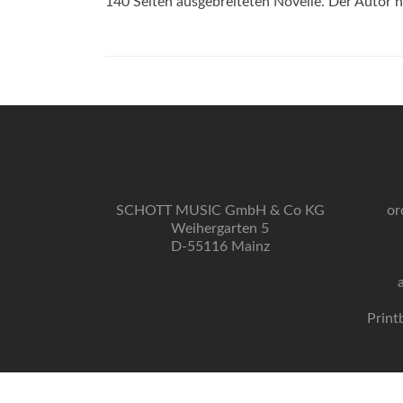
140 Seiten ausgebreiteten Novelle. Der Autor 
SCHOTT MUSIC GmbH & Co KG
or
Weihergarten 5
D-55116 Mainz
Print