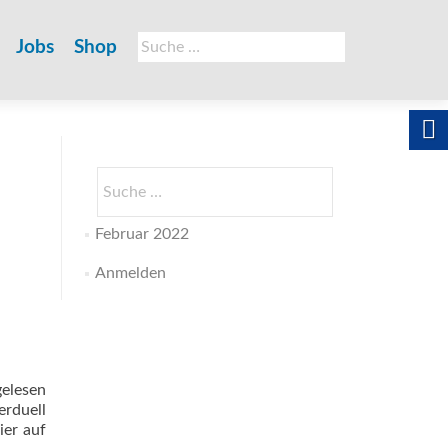
Suche
Jobs
Shop
nach:
Suche
nach:
Februar 2022
Anmelden
gelesen
erduell
ier auf