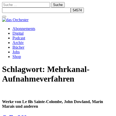
Suche
nach:
Schalte
Navigation
Zum
Abonnements
Inhalt
Digital
springen
Podcast
Archiv
Bücher
Jobs
Shop
Schlagwort:
Mehrkanal-
Aufnahmeverfahren
Werke von Le fils Sainte-Colombe, John Dowland, Marin
Marais und anderen