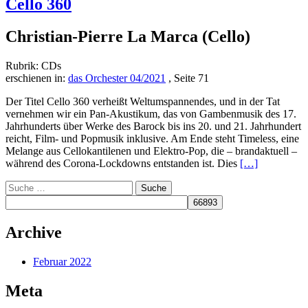
Cello 360
Christian-Pierre La Marca (Cello)
Rubrik: CDs
erschienen in:
das Orchester 04/2021
, Seite 71
Der Titel Cello 360 verheißt Weltumspannendes, und in der Tat
vernehmen wir ein Pan-Akustikum, das von Gambenmusik des 17.
Jahrhunderts über Werke des Barock bis ins 20. und 21. Jahrhundert
reicht, Film- und Popmusik inklusive. Am Ende steht Timeless, eine
Melange aus Cellokantilenen und Elektro-Pop, die – brandaktuell –
Read
während des Corona-Lockdowns entstanden ist. Dies
[…]
more
Suche
about
nach:
Cello
360
Archive
Februar 2022
Meta