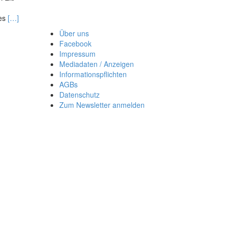
Read
des
[…]
more
Über uns
about
Facebook
Der
Impressum
Ohr-
Mediadaten / Anzeigen
an-
Informationspflichten
Ohr-
AGBs
Konflikt
Datenschutz
Zum Newsletter anmelden