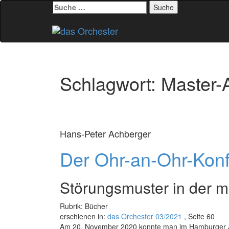
Suche
nach:
Zum
Inhalt
springen
Schlagwort:
Master-
Hans-Peter Achberger
Der Ohr-an-Ohr-Konfl
Störungsmuster in der mu
Rubrik: Bücher
erschienen in:
das Orchester 03/2021
, Seite 60
Am 20. November 2020 konn­te man im Hamburger Ab