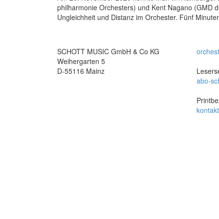
philharmonie Orchesters) und Kent Nagano (GMD der 
Ungleichheit und Distanz im Orchester. Fünf Minu­t
SCHOTT MUSIC GmbH & Co KG
orches
Weihergarten 5
D-55116 Mainz
Leserse
abo-sc
Printbe
kontak