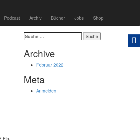
Podcast
Archiv
Bücher
Jobs
Shop
Suche
nach:
Archive
Februar 2022
Meta
Anmelden
R Elb­