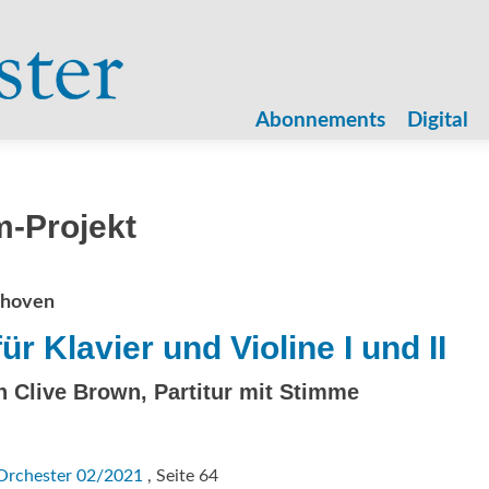
Zum
Inhalt
Abonnements
Digital
springen
m-Projekt
thoven
ür Klavier und Violine I und II
on Clive Brown, Partitur mit Stimme
Orchester 02/2021
, Seite 64