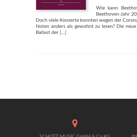
Wie kann Beethov
Beethoven-Jahr 20
Doch viele Konzerte konnten wegen der Corona
Noten anders als gewohnt zu lesen? Die neue
Read
Ballast der
[…]
more
about
Sonaten
für
Klavier
und
Violine
I
und
II
or
SCHOTT MUSIC GmbH & Co KG