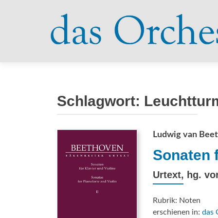
Schlagwort:
Leuchttur
Ludwig van Bee
Sonaten f
Urtext, hg. v
Rubrik: Noten
erschienen in:
das 