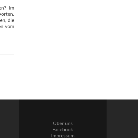
en? Im
worten.
en, die
nen vom
Über uns
Facebook
Impressum