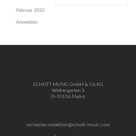
nach:
Februar 2022
Anmelden
SCHOTT MUSIC GmbH & Co KG
Weihergarten 5
D-55116 Mainz
orchester.redaktion@schott-music.com