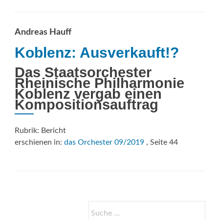
about
Künstlerisches
Gespür
Andreas Hauff
und
ökonomisches
Koblenz: Ausverkauft!?
Denken
Das Staatsorchester
Rheinische Philharmonie
Koblenz vergab einen
Kompositionsauftrag
Rubrik: Bericht
erschienen in:
das Orchester 09/2019
, Seite 44
Suche
nach: