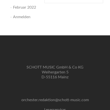
Februar 2022
Anmelden
SCHOTT MUSIC GmbH & Co KG
Weihergarten 5
D-55116 Mainz
orchester.redaktion@schott-music.com
Leserservice: