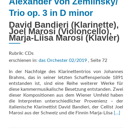
Alexander von Zemlinsky/
Trio op. 3 in D minor
David Bandieri (Klarinette),
Joel Marosi (Violoncello),
Marja-Liisa Marosi (Klavier)
Rubrik: CDs
erschienen in:
das Orchester 02/2019
, Seite 72
In der Nachfolge des Klarinettentrios von Johannes
Brahms, das in seiner letzten Schaffensperiode 1891
entstanden ist, sind eine Reihe weiterer Werke für
diese kammermusikalische Besetzung entstanden. Zwei
dieser Kompositionen aus dem Wiener Umfeld haben
die Interpreten unterschiedlicher Provenienz – der
italienische Klarinettist David Bandieri, der Cellist Joel
Read
Marosi aus der Schweiz und die Finnin Marja-Liisa
[…]
more
about
Trio