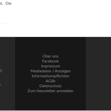
t. Die
Über uns
Facebook
Impressum
55
Mediadaten / Anzeigen
Informationspflichten
AGBs
7
Datenschutz
Zum Newsletter anmelden