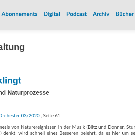
Zum
Inhalt
Abonnements
Digital
Podcast
Archiv
Bücher
springen
altung
a
klingt
nd Naturprozesse
Orchester 03/2020
, Seite 61
esis von Naturereignissen in der Musik (Blitz und Donner, St
 denkt, wird schnell eines Besseren belehrt, da es hier um se