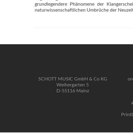
grundlegendere Phänomene der Klangersche
naturwissenschaftlichen Umbrüche der Neuzeit
SCHOTT MUSIC GmbH & Co KG
or
Weihergarten 5
D-55116 Mainz
Print