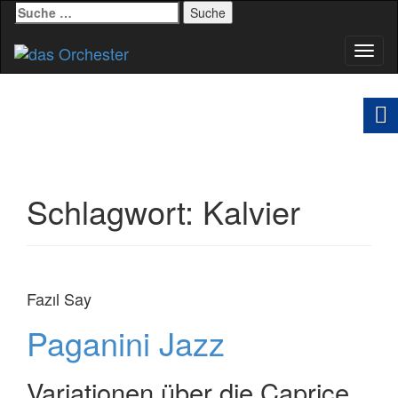
Suche
nach:
Schal
Navig
Schlagwort:
Kalvier
Fazıl Say
Paganini Jazz
Variationen über die Caprice