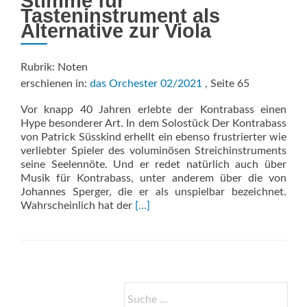
Stimme für
Tasteninstrument als
Alternative zur Viola
Rubrik: Noten
erschienen in:
das Orchester 02/2021
, Seite 65
Vor knapp 40 Jahren erlebte der Kontrabass einen
Hype besonderer Art. In dem Solostück Der Kontrabass
von Patrick Süsskind erhellt ein ebenso frustrierter wie
verliebter Spieler des voluminösen Streichinstruments
seine Seelennöte. Und er redet natürlich auch über
Musik für Kontrabass, unter anderem über die von
Johannes Sperger, die er als unspielbar bezeichnet.
Read
Wahrscheinlich hat der
[…]
more
about
Sonata
Suche
nach: