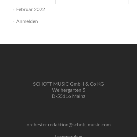
Februar 2022
Anmelden
SCHOTT MUSIC GmbH & Co KG
Weihergarten 5
D-55116 Mainz
orchester.redaktion@schott-music.com