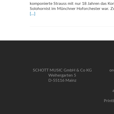
komponierte Strauss mit nur 18 Jahren das Konz
Solohornist im Münchner Hoforchester war. Zur
[…]
SCHOTT MUSIC GmbH & Co KG
or
Weihergarten 5
D-55116 Mainz
Print