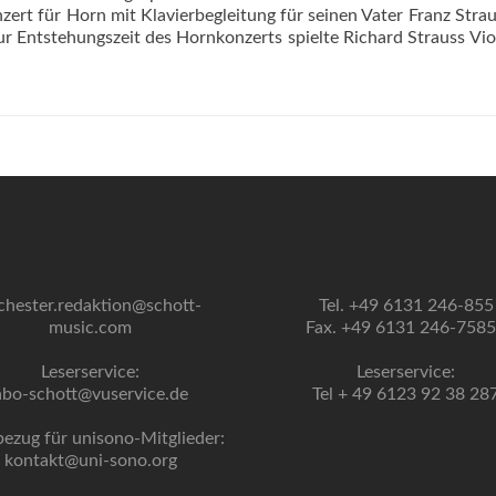
ert für Horn mit Klavierbegleitung für seinen Vater Franz Strau
 Entstehungszeit des Hornkonzerts spielte Richard Strauss Vio
chester.redaktion@schott-
Tel. +49 6131 246-855
music.com
Fax. +49 6131 246-758
Leserservice:
Leserservice:
abo-schott@vuservice.de
Tel + 49 6123 92 38 28
bezug für unisono-Mitglieder:
kontakt@uni-sono.org