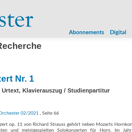
Zum
Inhalt
Abonnements
Digital
springen
 Recherche
rt Nr. 1
 Urtext, Klavierauszug / Studienpartitur
Orchester 02/2021
, Seite 66
zert op. 11 von Richard Strauss gehört neben Mozarts Hornko
ten und meistgespielten Solokonzerten für Horn. Im Jah