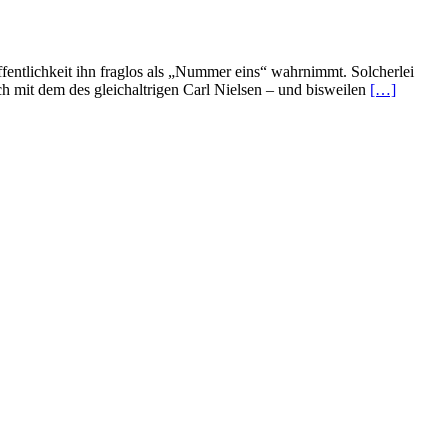
entlichkeit ihn fraglos als „Nummer eins“ wahrnimmt. Solcherlei
Read
 mit dem des gleichaltrigen Carl Nielsen – und bisweilen
[…]
more
about
Violinkonze