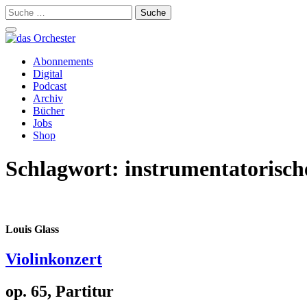
Suche
nach:
Schalte
Navigation
Zum
Abonnements
Inhalt
Digital
springen
Podcast
Archiv
Bücher
Jobs
Shop
Schlagwort:
instrumentatorisch
Louis Glass
Violinkonzert
op. 65, Partitur