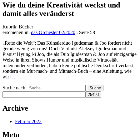
Wie du deine Kreativität weckst und
damit alles veränderst
Rubrik: Bücher
erschienen in:
das Orchester 02/2020
, Seite 58
„Rette die Welt“: Das Künstlerduo Igudesman & Joo fordert nicht
gerade wenig von uns! Doch Violinist Aleksey Igudesman und
Pianist Hyung-ki Joo, die als Duo Igudesman & Joo auf einzigartige
Weise in ihren Shows Humor und musikalische Virtuosität
miteinander verbinden, haben keine politische Denkschrift verfasst,
sondern ein Mut-mach- und Mitmach-Buch – eine Anleitung, wie
Read
wir
[…]
more
Suche nach:
about
Rette
die
Welt
Archive
Februar 2022
Meta