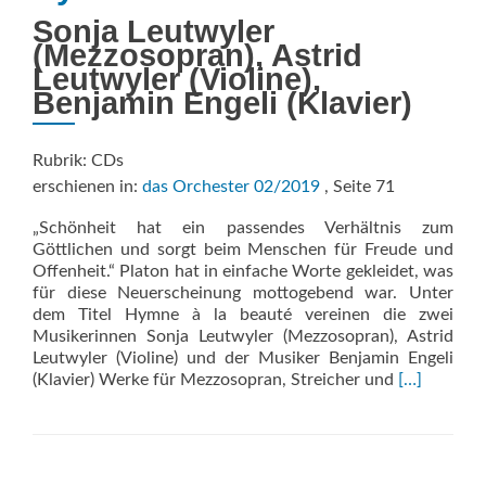
Sonja Leutwyler
(Mezzosopran), Astrid
Leutwyler (Violine),
Benjamin Engeli (Klavier)
Rubrik: CDs
erschienen in:
das Orchester 02/2019
, Seite 71
„Schönheit hat ein passendes Verhältnis zum
Göttlichen und sorgt beim Menschen für Freude und
Offenheit.“ Platon hat in einfache Wor­te gekleidet, was
für diese Neuerscheinung mottogebend war. Unter
dem Titel Hymne à la beauté vereinen die zwei
Musikerinnen Sonja Leutwyler (Mezzosopran), Astrid
Leutwyler (Violine) und der Musiker Benjamin Engeli
Read
(Klavier) Werke für Mezzosopran, Streicher und
[…]
more
about
Hymne
à