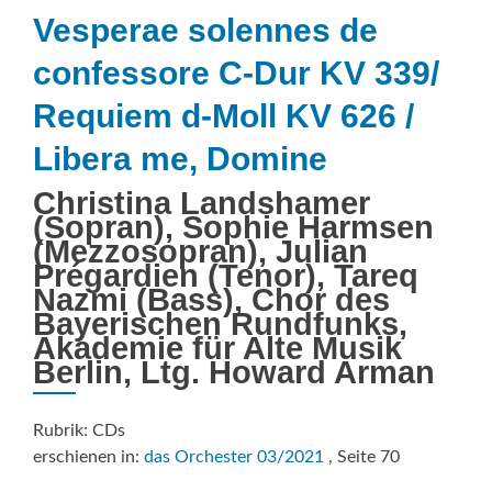
Vesperae solennes de
confessore C-Dur KV 339/
Requiem d-Moll KV 626 /
Libera me, Domine
Christina Landshamer
(Sopran), Sophie Harmsen
(Mezzosopran), Julian
Prégardien (Tenor), Tareq
Nazmi (Bass), Chor des
Bayerischen Rundfunks,
Akademie für Alte Musik
Berlin, Ltg. Howard Arman
Rubrik: CDs
erschienen in:
das Orchester 03/2021
, Seite 70