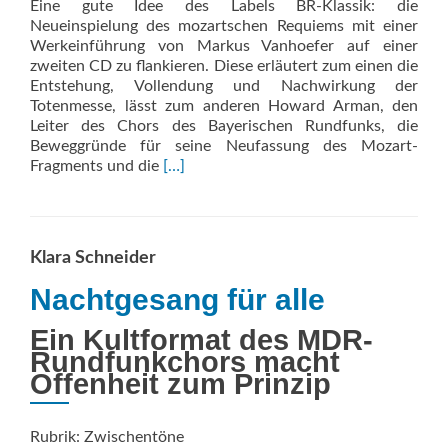
Eine gute Idee des Labels BR-Klassik: die
Neueinspielung des mozartschen Requiems mit einer
Werkeinführung von Markus Vanhoefer auf einer
zweiten CD zu flankieren. Diese erläutert zum einen die
Entstehung, Vollendung und Nachwirkung der
Totenmesse, lässt zum anderen Howard Arman, den
Leiter des Chors des Bayerischen Rundfunks, die
Beweggründe für seine Neufassung des Mozart-
Read
Fragments und die
[…]
more
about
Vesperae
solennes
Klara Schneider
de
confessore
Nachtgesang für alle
C-
Dur
Ein Kultformat des MDR-
KV
Rundfunkchors macht
339/
Offenheit zum Prinzip
Requiem
d-
Moll
Rubrik: Zwischentöne
KV