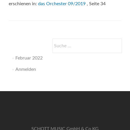
erschienen in:
das Orchester 09/2019
, Seite 34
626
/
Libera
me,
Domine
Suche
nach:
Februar 2022
Anmelden
SCHOTT MUSIC GmbH & Co KG