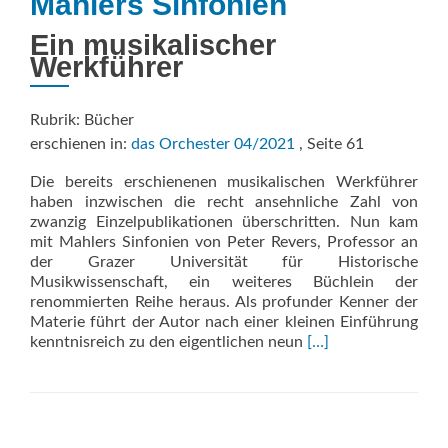
Mahlers Sinfonien
Ein musikalischer
Werkführer
Rubrik: Bücher
erschienen in:
das Orchester 04/2021
, Seite 61
Die bereits erschienenen musikalischen Werkführer
haben inzwischen die recht ansehnliche Zahl von
zwanzig Einzelpublikationen überschritten. Nun kam
mit Mahlers Sinfonien von Peter Revers, Professor an
der Grazer Universität für Historische
Musikwissenschaft, ein weiteres Büchlein der
renommierten Reihe heraus. Als profunder Kenner der
Materie führt der Autor nach einer kleinen Einführung
Read
kenntnisreich zu den eigentlichen neun
[…]
more
about
Mahlers
Sinfonien