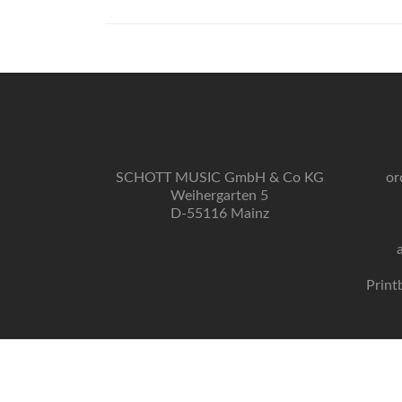
SCHOTT MUSIC GmbH & Co KG
or
Weihergarten 5
D-55116 Mainz
Print