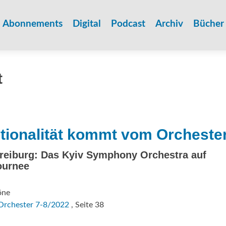
Zum
Inhalt
Abonnements
Digital
Podcast
Archiv
Bücher
springen
t
tionalität kommt vom Orchester
Freiburg: Das Kyiv Symphony Orchestra auf
ournee
öne
Orchester 7-8/2022
, Seite 38