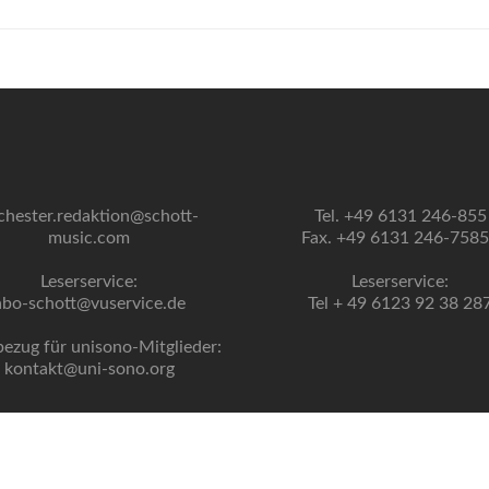
chester.redaktion@schott-
Tel. +49 6131 246-855
music.com
Fax. +49 6131 246-758
Leserservice:
Leserservice:
abo-schott@vuservice.de
Tel + 49 6123 92 38 28
bezug für unisono-Mitglieder:
kontakt@uni-sono.org