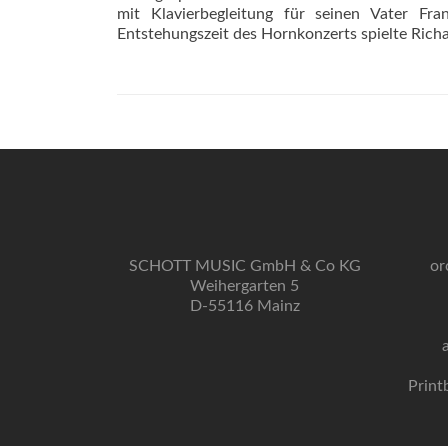
mit Klavierbegleitung für seinen Vater Fr
Entstehungszeit des Hornkonzerts spielte Richa
SCHOTT MUSIC GmbH & Co KG
or
Weihergarten 5
D-55116 Mainz
Print