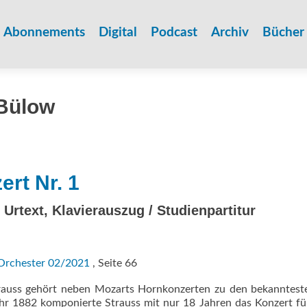
Zum
Inhalt
Abonnements
Digital
Podcast
Archiv
Bücher
springen
Bülow
rt Nr. 1
 Urtext, Klavierauszug / Studienpartitur
Orchester 02/2021
, Seite 66
trauss gehört neben Mozarts Hornkonzerten zu den bekanntest
ahr 1882 komponierte Strauss mit nur 18 Jahren das Konzert f