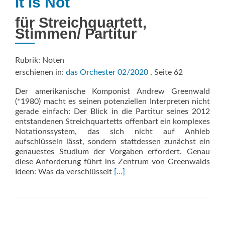
it is Not
für Streichquartett,
Stimmen/ Partitur
Rubrik: Noten
erschienen in:
das Orchester 02/2020
, Seite 62
Der amerikanische Komponist Andrew Greenwald
(*1980) macht es seinen potenziellen Interpreten nicht
gerade einfach: Der Blick in die Partitur seines 2012
entstandenen Streichquartetts offenbart ein komplexes
Notationssystem, das sich nicht auf Anhieb
aufschlüsseln lässt, sondern stattdessen zunächst ein
genauestes Studium der Vorgaben erfordert. Genau
diese Anforderung führt ins Zentrum von Greenwalds
Read
Ideen: Was da verschlüsselt
[…]
more
about
A
Thing
is