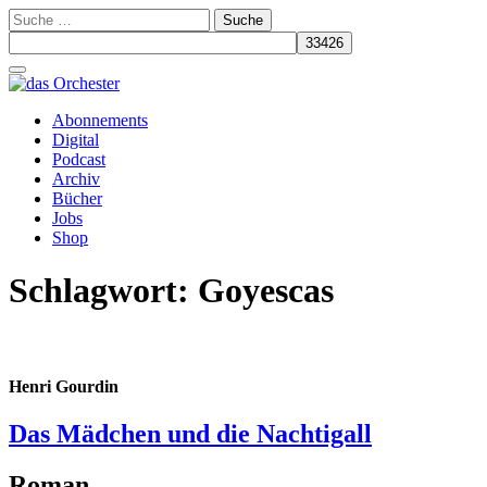
Suche
nach:
Schalte
Navigation
Zum
Abonnements
Inhalt
Digital
springen
Podcast
Archiv
Bücher
Jobs
Shop
Schlagwort:
Goyescas
Henri Gourdin
Das Mädchen und die Nachtigall
Roman