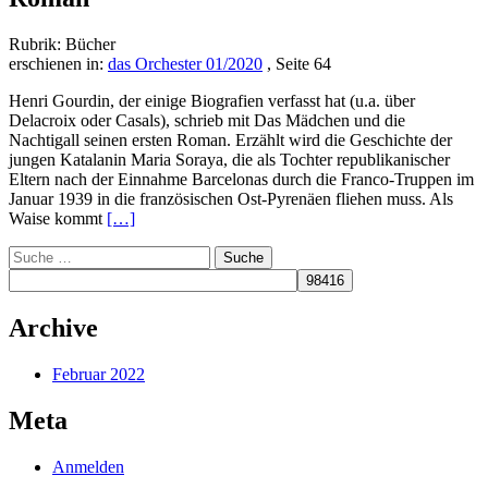
Rubrik: Bücher
erschienen in:
das Orchester 01/2020
, Seite 64
Henri Gourdin, der einige Biografien verfasst hat (u.a. über
Delacroix oder Casals), schrieb mit Das Mädchen und die
Nachtigall seinen ersten Roman. Erzählt wird die Geschichte der
jungen Katalanin Maria Soraya, die als Tochter republikanischer
Eltern nach der Einnahme Barcelonas durch die Franco-Truppen im
Januar 1939 in die französischen Ost-Pyrenäen fliehen muss. Als
Read
Waise kommt
[…]
more
Suche
about
nach:
Das
Mädchen
und
Archive
die
Nachtigall
Februar 2022
Meta
Anmelden