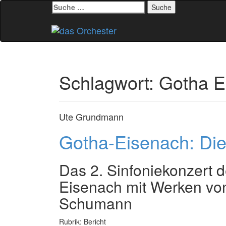
Suche
nach:
Zum
Inhalt
springen
Schlagwort:
Gotha E
Ute Grundmann
Gotha-Eisenach: Die
Das 2. Sinfoniekonzert 
Eisenach mit Werken vo
Schumann
Rubrik: Bericht