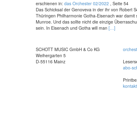
erschienen in:
das Orchester 02/2022
, Seite 54
Das Schicksal der Genoveva in der ihr von Robert
Thüringen Philharmonie Gotha-Eisenach war damit sc
Munroe. Und das sollte nicht die einzige Überraschu
Read
sein. In Eisenach und Gotha will man
[…]
more
about
Gotha-
SCHOTT MUSIC GmbH & Co KG
orches
Eisenach:
Weihergarten 5
Die
D-55116 Mainz
Leserse
Erforschung
abo-sc
der
Quintessenz
Printbe
kontak