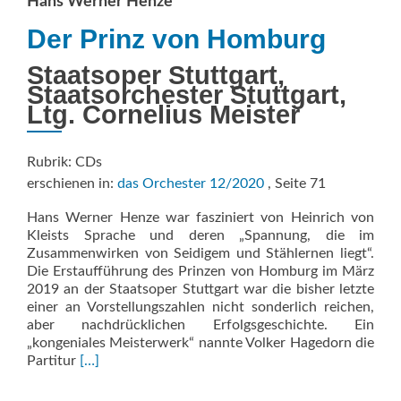
Hans Werner Henze
Der Prinz von Homburg
Staatsoper Stuttgart,
Staatsorchester Stuttgart,
Ltg. Cornelius Meister
Rubrik: CDs
erschienen in:
das Orchester 12/2020
, Seite 71
Hans Werner Henze war fasziniert von Heinrich von
Kleists Sprache und deren „Spannung, die im
Zusammenwirken von Seidigem und Stählernen liegt“.
Die Erstaufführung des Prinzen von Homburg im März
2019 an der Staatsoper Stuttgart war die bisher letzte
einer an Vorstellungszahlen nicht sonderlich reichen,
aber nachdrücklichen Erfolgsgeschichte. Ein
„kongeniales Meisterwerk“ nannte Volker Hagedorn die
Read
Partitur
[…]
more
about