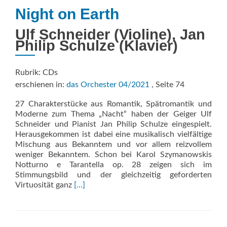
Night on Earth
Ulf Schneider (Violine), Jan
Philip Schulze (Klavier)
Rubrik: CDs
erschienen in:
das Orchester 04/2021
, Seite 74
27 Charakterstücke aus Romantik, Spätromantik und
Moderne zum Thema „Nacht“ haben der Geiger Ulf
Schneider und Pianist Jan Philip Schulze eingespielt.
Herausgekommen ist dabei eine musikalisch vielfältige
Mischung aus Bekanntem und vor allem reizvollem
weniger Bekanntem. Schon bei Karol Szymanowskis
Notturno e Tarantella op. 28 zeigen sich im
Stimmungsbild und der gleichzeitig geforderten
Read
Virtuosität ganz
[…]
more
about
Night
on