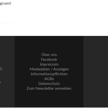
ngruent
e
Über uns
Facebook
Impressum
55
Mediadaten / Anzeigen
Informationspflichten
AGBs
7
Datenschutz
Zum Newsletter anmelden