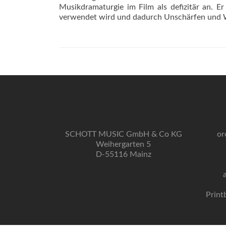
Musikdramaturgie im Film als defizitär an. Er 
verwendet wird und dadurch Unschärfen und W
SCHOTT MUSIC GmbH & Co KG
or
Weihergarten 5
D-55116 Mainz
Print