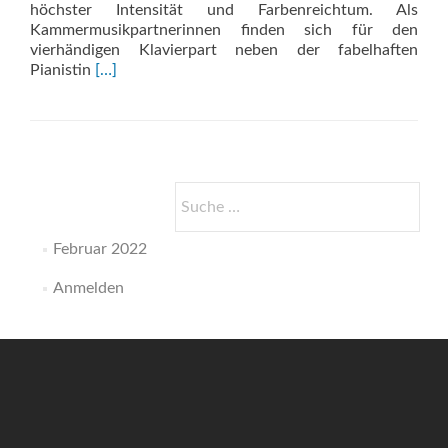
höchster Intensität und Farbenreichtum. Als
Kammermusikpartnerinnen finden sich für den
vierhändigen Klavierpart neben der fabelhaften
Read
Pianistin
[…]
more
about
Blumine
Suche
nach:
Februar 2022
Anmelden