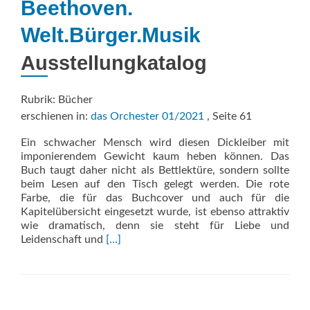
Beethoven.
Welt.Bürger.Musik
Ausstellungkatalog
Rubrik: Bücher
erschienen in:
das Orchester 01/2021
, Seite 61
Ein schwacher Mensch wird diesen Dickleiber mit
imponierendem Gewicht kaum heben können. Das
Buch taugt daher nicht als Bettlektüre, sondern sollte
beim Lesen auf den Tisch gelegt werden. Die rote
Farbe, die für das Buchcover und auch für die
Kapitelübersicht eingesetzt wurde, ist ebenso attraktiv
wie dramatisch, denn sie steht für Liebe und
Read
Leidenschaft und
[…]
more
about
Beethoven.
Welt.Bürger.Musik