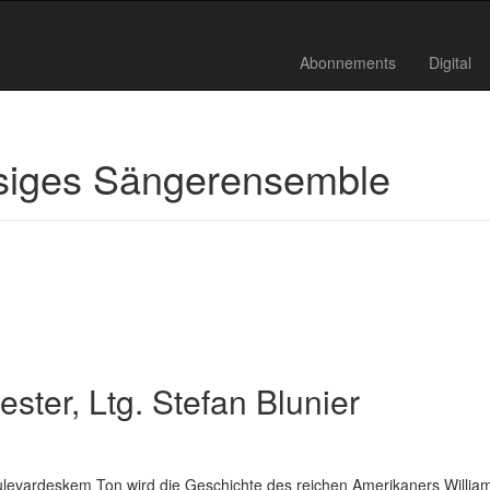
Abonnements
Digital
ssiges Sängerensemble
ter, Ltg. Stefan Blunier
oulevardeskem Ton wird die Geschichte des reichen Amerikaners Willia