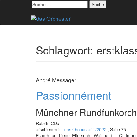
Suche
nach:
Zum
Inhalt
springen
Schlagwort:
erstkla
André Messager
Passionnément
Münchner Rundfunkorches
Rubrik: CDs
erschienen in:
das Orchester 1/2022
, Seite 75
Es geht um Liebe, Eifersucht, Wein und … Öl. In b