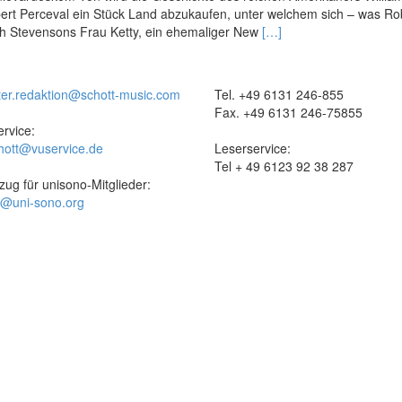
bert Perceval ein Stück Land abzukaufen, unter welchem sich – was Ro
Read
auch Stevensons Frau Ketty, ein ehemaliger New
[…]
more
about
Passionnément
ter.redaktion@schott-music.com
Tel. +49 6131 246-855
Fax. +49 6131 246-75855
rvice:
hott@vuservice.de
Leserservice:
Tel + 49 6123 92 38 287
zug für unisono-Mitglieder:
t@uni-sono.org