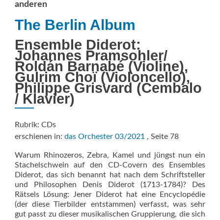
anderen
The Berlin Album
Ensemble Diderot:
Johannes Pramsohler/
Roldán Barnabé (Violine),
Gulrim Choï (Violoncello),
Philippe Grisvard (Cembalo
/ Klavier)
Rubrik: CDs
erschienen in:
das Orchester 03/2021
, Seite 78
Warum Rhinozeros, Zebra, Kamel und jüngst nun ein
Stachel­schwein auf den CD-Covern des Ensembles
Diderot, das sich be­nannt hat nach dem Schriftsteller
und Philosophen Denis Diderot (1713-1784)? Des
Rätsels Lösung: Jener Diderot hat eine Encyclopédie
(der diese Tierbilder entstammen) verfasst, was sehr
gut passt zu dieser musikalischen Gruppierung, die sich