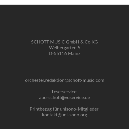
SCHOTT MUSIC GmbH & Co KG
Weihergarten 5
D-55116 Mainz
orchester.redaktion@schott-music.com
Leserservice:
abo-schott@vuservice.de
Printbezug für unisono-Mitglieder:
kontakt@uni-sono.org