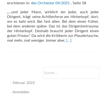
erschienen in:
das Orchester 04/2021
, Seite 58
„…und jeder Mann, wirklich ein jeder, auch jeder
Dirigent, trägt seine Achillesferse am Hinterkopf, dort,
wo es kahl wird. Bei fast allen. Bei dem einen früher,
bei dem anderen später. Das ist das Dirigententrauma:
der Hinterkopf. Deshalb braucht jeder Dirigent einen
guten Friseur.“ Da wird die Kritikerin zur Plaudertasche,
Read
mal mehr, mal weniger. Immer aber,
[…]
more
about
Warum
geht
der
Dirigent
Suche
so
nach:
oft
Februar 2022
zum
Friseur?
Anmelden