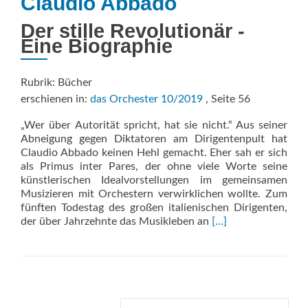
Claudio Abbado
Der stille Revolutionär -
Eine Biographie
Rubrik: Bücher
erschienen in:
das Orchester 10/2019
, Seite 56
„Wer über Autorität spricht, hat sie nicht.“ Aus seiner
Abneigung gegen Diktatoren am Dirigentenpult hat
Claudio Abbado keinen Hehl gemacht. Eher sah er sich
als Primus inter Pares, der ohne viele Worte seine
künstlerischen Idealvorstellungen im gemeinsamen
Musizieren mit Orchestern verwirklichen wollte. Zum
fünften Todestag des großen italienischen Dirigenten,
Read
der über Jahrzehnte das Musikleben an
[…]
more
about
Claudio
Abbado
Suche