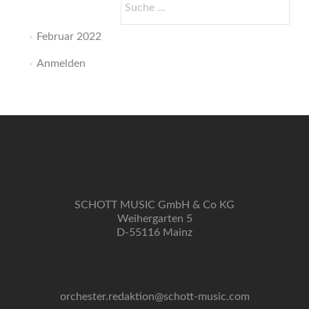
nach:
Februar 2022
Anmelden
SCHOTT MUSIC GmbH & Co KG
Weihergarten 5
D-55116 Mainz
orchester.redaktion@schott-music.com