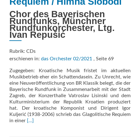
Requiem / Himna Slobodi
Chor des Bayerischen
Rundfunks, Münchner
Rundfunkorchester, Ltg.
Ivan Repušić
Rubrik: CDs
erschienen in:
das Orchester 02/2021
, Seite 69
Zugegeben: Kroatische Musik fristet im aktuellen
Musikbetrieb eher ein Schattendasein. Zu Unrecht, wie
eine Neuveröffentlichung von BR Klassik belegt, die der
Bayerische Rundfunk in Zusammenarbeit mit der Stadt
Zagreb, der Konzerthalle Vatroslav Lisinski und dem
Kulturministerium der Republik Kroatien produziert
hat. Der kroatische Komponist und Dirigent Igor
Kuljerić (1938-2006) schrieb das Glagolitische Requiem
Read
in einer
[…]
more
about
Kroatisches