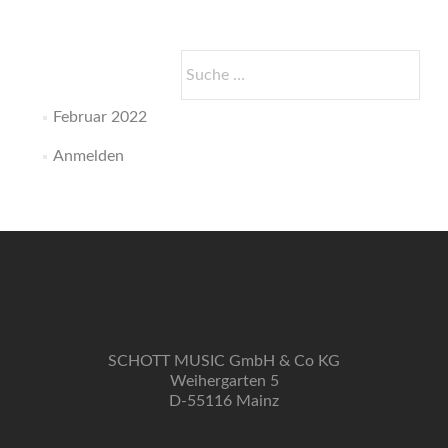
glagolitisches
Requiem
/
Suche
Himna
nach:
Slobodi
Februar 2022
Anmelden
SCHOTT MUSIC GmbH & Co KG
Weihergarten 5
D-55116 Mainz