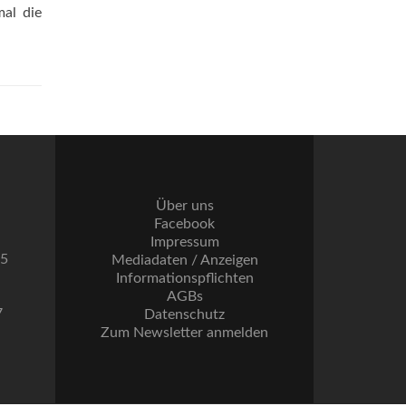
mal die
Über uns
Facebook
Impressum
55
Mediadaten / Anzeigen
Informationspflichten
AGBs
7
Datenschutz
Zum Newsletter anmelden