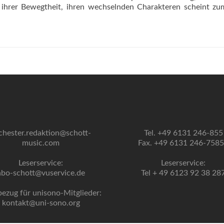
ll ihrer Bewegtheit, ihren wechselnden Charakteren scheint zu
chester.redaktion@schott-
Tel. +49 6131 246-855
music.com
Fax. +49 6131 246-758
Leserservice:
Leserservice:
abo-schott@vuservice.de
Tel + 49 6123 92 38 28
bezug für unisono-Mitglieder:
kontakt@uni-sono.org