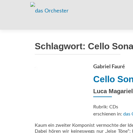
Schlagwort:
Cello Son
Gabriel Fauré
Cello So
Luca Magariell
Rubrik: CDs
erschienen in:
das 
Kaum ein zweiter Komponist vermochte der Idee
Dabei hören wir keineswegs nur „leise Töne“: I