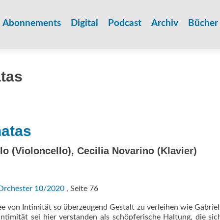
Zum
Inhalt
Abonnements
Digital
Podcast
Archiv
Bücher
springen
atas
natas
o (Violoncello), Cecilia Novarino (Klavier)
Orchester 10/2020
, Seite 76
 von Intimität so überzeugend Gestalt zu verleihen wie Gabriel
ntimität sei hier verstanden als schöpferische Haltung, die sic