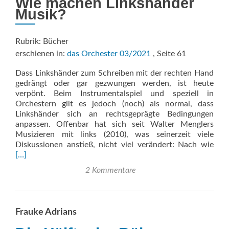
Wie machen Linkshänder
Musik?
Rubrik: Bücher
erschienen in:
das Orchester 03/2021
, Seite 61
Dass Linkshänder zum Schrei­ben mit der rechten Hand
gedrängt oder gar gezwungen werden, ist heute
verpönt. Beim Instrumental­spiel und speziell in
Orchestern gilt es jedoch (noch) als normal, dass
Linkshänder sich an rechtsgeprägte Bedingungen
anpassen. Offenbar hat sich seit Walter Menglers
Musi­zieren mit links (2010), was seiner­zeit viele
Rea
Diskussionen anstieß, nicht viel verändert: Nach wie
mor
[…]
abo
2 Kommentare
Händ
und
Inst
Frauke Adrians