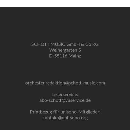
SCHOTT MUSIC GmbH & Co KG
Weihergarten 5
D-55116 Mainz
orchester.redaktion@schott-music.com
Leserservice:
abo-schott@vuservice.de
Printbezug für unisono-Mitglieder:
kontakt@uni-sono.org