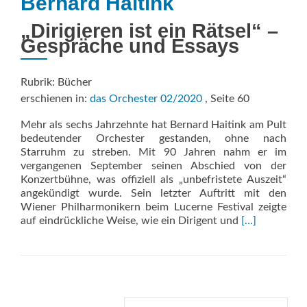
Bernard Haitink
„Dirigieren ist ein Rätsel“ –
Gespräche und Essays
Rubrik: Bücher
erschienen in:
das Orchester 02/2020
, Seite 60
Mehr als sechs Jahrzehnte hat Bernard Haitink am Pult
bedeutender Orchester gestanden, ohne nach
Starruhm zu streben. Mit 90 Jahren nahm er im
vergangenen September seinen Abschied von der
Konzertbühne, was offiziell als „unbefristete Auszeit“
angekündigt wurde. Sein letzter Auftritt mit den
Wiener Philharmonikern beim Lucerne Festival zeigte
Read
auf eindrückliche Weise, wie ein Dirigent und
[…]
more
about
Bernard
Haitink
Suche