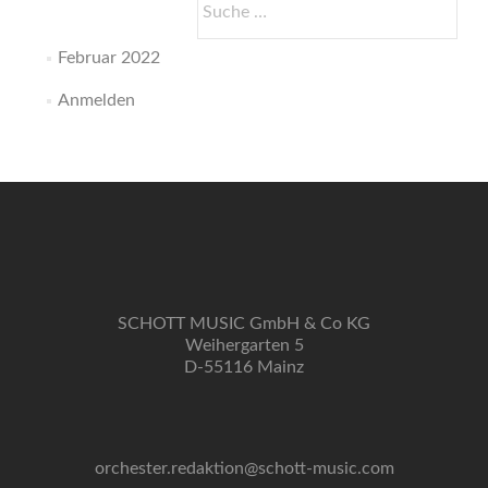
nach:
Februar 2022
Anmelden
SCHOTT MUSIC GmbH & Co KG
Weihergarten 5
D-55116 Mainz
orchester.redaktion@schott-music.com