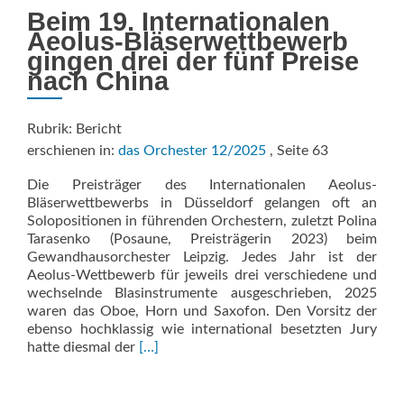
Beim 19. Internationalen
Aeolus-Bläserwettbewerb
gingen drei der fünf Preise
nach China
Rubrik: Bericht
erschienen in:
das Orchester 12/2025
, Seite 63
Die Preisträger des Internationalen Aeolus-
Bläserwettbewerbs in Düsseldorf gelangen oft an
Solopositionen in führenden Orchestern, zuletzt Polina
Tarasenko (Posaune, Preisträgerin 2023) beim
Gewandhausorchester Leipzig. Jedes Jahr ist der
Aeolus-Wettbewerb für jeweils drei verschiedene und
wechselnde Blasinstrumente ausgeschrieben, 2025
waren das Oboe, Horn und Saxofon. Den Vorsitz der
ebenso hochklassig wie international besetzten Jury
Read
hatte diesmal der
[…]
more
about
DÜSSELDORF: