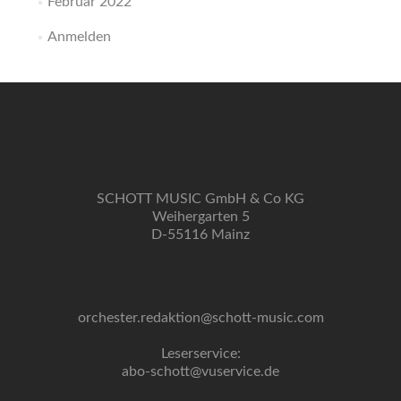
Februar 2022
Anmelden
SCHOTT MUSIC GmbH & Co KG
Weihergarten 5
D-55116 Mainz
orchester.redaktion@schott-music.com
Leserservice:
abo-schott@vuservice.de