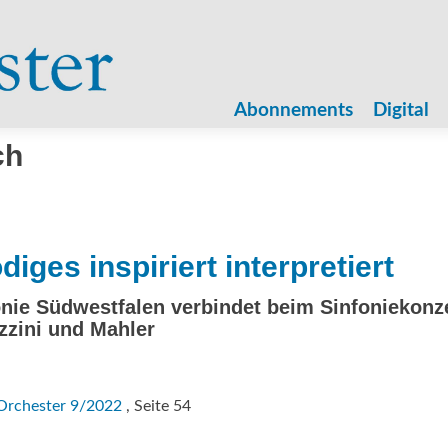
Zum
Inhalt
Abonnements
Digital
springen
ch
iges inspiriert interpretiert
nie Südwestfalen verbindet beim Sinfoniekonze
zzini und Mahler
Orchester 9/2022
, Seite 54