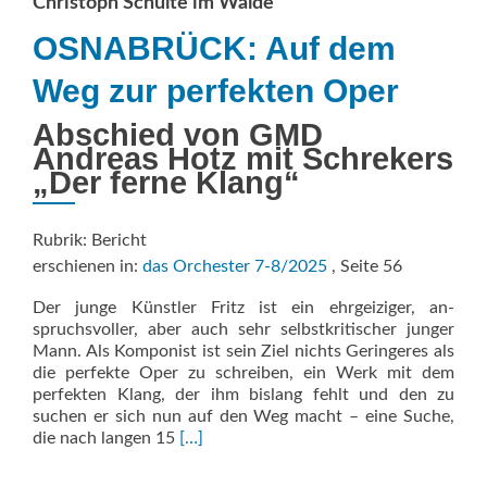
Christoph Schulte im Walde
OSNABRÜCK: Auf dem
Weg zur perfekten Oper
Abschied von GMD
Andreas Hotz mit Schrekers
„Der ferne Klang“
Rubrik: Bericht
erschienen in:
das Orchester 7-8/2025
, Seite 56
Der junge Künstler Fritz ist ein ehrgeiziger, an­
spruchsvoller, aber auch sehr selbstkritischer junger
Mann. Als Komponist ist sein Ziel nichts Geringeres als
die perfekte Oper zu schreiben, ein Werk mit dem
perfekten Klang, der ihm bislang fehlt und den zu
suchen er sich nun auf den Weg macht – eine Suche,
Read
die nach langen 15
[…]
more
about