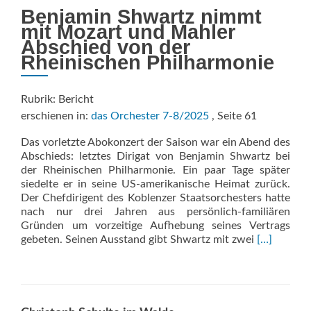
Benjamin Shwartz nimmt
mit Mozart und Mahler
Abschied von der
Rheinischen Philharmonie
Rubrik: Bericht
erschienen in:
das Orchester 7-8/2025
, Seite 61
Das vorletzte Abokonzert der Saison war ein Abend des
Abschieds: letztes Dirigat von Benjamin Shwartz bei
der Rheinischen Philharmonie. Ein paar Tage später
siedelte er in seine US-amerikanische Heimat zurück.
Der Chefdirigent des Koblenzer Staatsorchesters hatte
nach nur drei Jahren aus persönlich-familiären
Gründen um vorzeitige Aufhebung seines Vertrags
Read
gebeten. Seinen Ausstand gibt Shwartz mit zwei
[…]
more
about
KOBLENZ:
Körperlich
tänzelnd