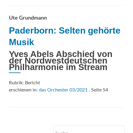
OSNABRÜCK:
Auf
dem
Ute Grundmann
Weg
Paderborn: Selten gehörte
zur
perfekten
Musik
Oper
Yves Abels Abschied von
der Nordwestdeutschen
Philharmonie im Stream
Rubrik: Bericht
erschienen in:
das Orchester 03/2021
, Seite 54
Suche