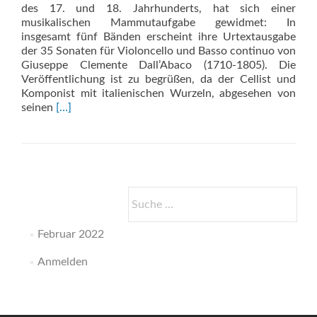
des 17. und 18. Jahrhunderts, hat sich einer
musikalischen Mammutaufgabe gewidmet: In
insgesamt fünf Bänden erscheint ihre Urtextausgabe
der 35 Sonaten für Violoncello und Basso continuo von
Giuseppe Clemente Dall’Abaco (1710-1805). Die
Veröffentlichung ist zu begrüßen, da der Cellist und
Komponist mit italienischen Wurzeln, abgesehen von
Read
seinen
[…]
more
about
35
Sonaten
für
Violoncello
Suche
und
nach:
Basso
Februar 2022
continuo
Anmelden