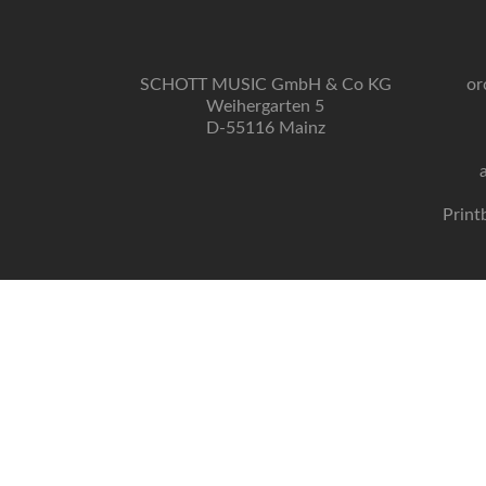
SCHOTT MUSIC GmbH & Co KG
or
Weihergarten 5
D-55116 Mainz
Print