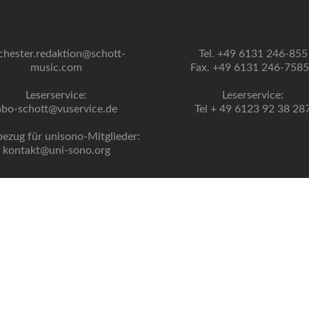
chester.redaktion@schott-
Tel. +49 6131 246-855
music.com
Fax. +49 6131 246-758
Leserservice:
Leserservice:
abo-schott@vuservice.de
Tel + 49 6123 92 38 28
bezug für unisono-Mitglieder:
kontakt@uni-sono.org