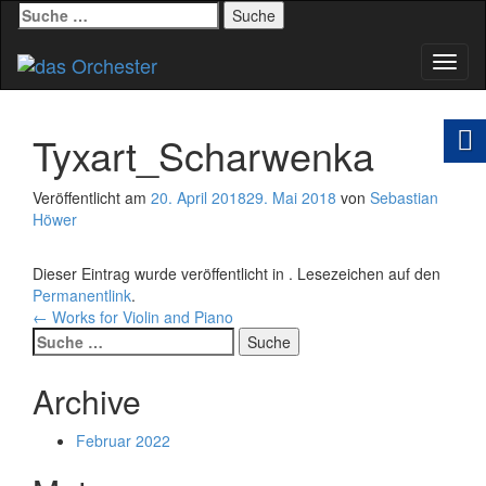
Suche
nach:
Schal
Navig
Tyxart_Scharwenka
Veröffentlicht am
20. April 2018
29. Mai 2018
von
Sebastian
Höwer
Dieser Eintrag wurde veröffentlicht in . Lesezeichen auf den
Permanentlink
.
Beitrags-
←
Works for Violin and Piano
Suche
Navigation
nach:
Archive
Februar 2022