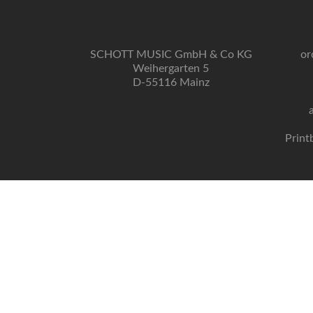
SCHOTT MUSIC GmbH & Co KG
or
Weihergarten 5
D-55116 Mainz
Print