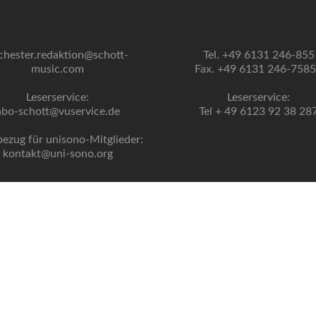
chester.redaktion@schott-
Tel. +49 6131 246-855
music.com
Fax. +49 6131 246-758
Leserservice:
Leserservice:
abo-schott@vuservice.de
Tel + 49 6123 92 38 28
bezug für unisono-Mitglieder:
kontakt@uni-sono.org