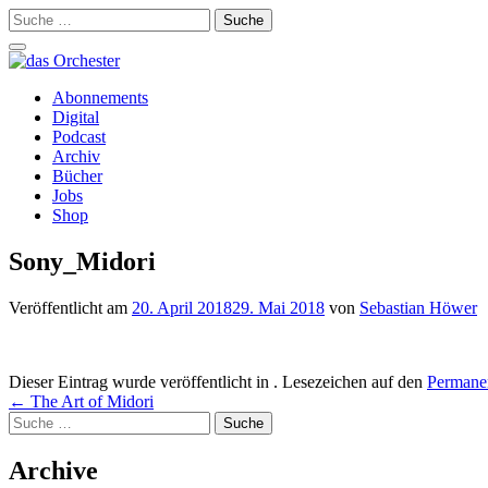
Suche
nach:
Schalte
Navigation
Zum
Abonnements
Inhalt
Digital
springen
Podcast
Archiv
Bücher
Jobs
Shop
Sony_Midori
Veröffentlicht am
20. April 2018
29. Mai 2018
von
Sebastian Höwer
Dieser Eintrag wurde veröffentlicht in . Lesezeichen auf den
Permanen
Beitrags-
←
The Art of Midori
Suche
Navigation
nach:
Archive