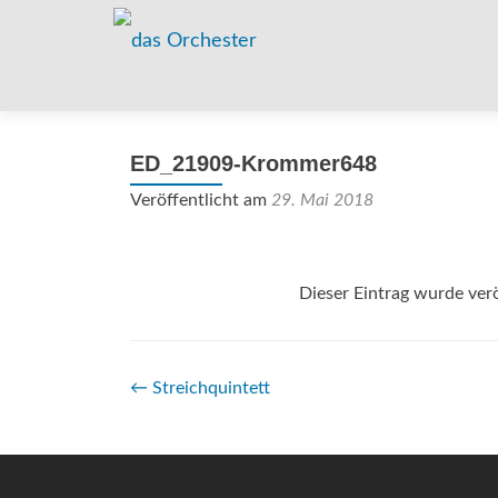
ED_21909-Krommer648
Veröffentlicht am
29. Mai 2018
Dieser Eintrag wurde verö
Beitrags-
←
Streichquintett
Navigation