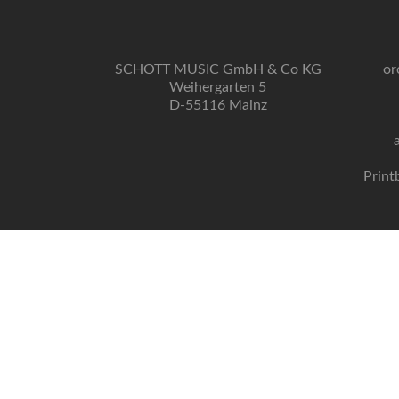
SCHOTT MUSIC GmbH & Co KG
or
Weihergarten 5
D-55116 Mainz
Print