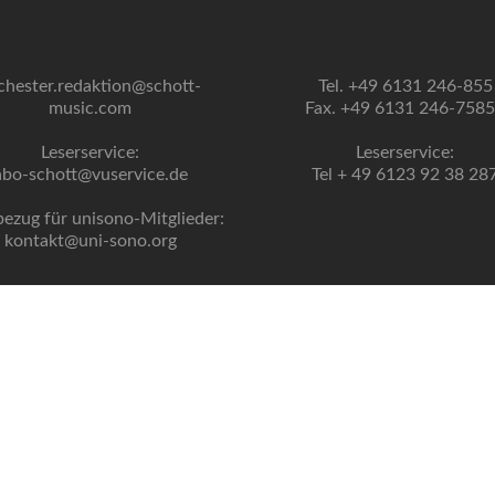
chester.redaktion@schott-
Tel. +49 6131 246-855
music.com
Fax. +49 6131 246-758
Leserservice:
Leserservice:
abo-schott@vuservice.de
Tel + 49 6123 92 38 28
bezug für unisono-Mitglieder:
kontakt@uni-sono.org