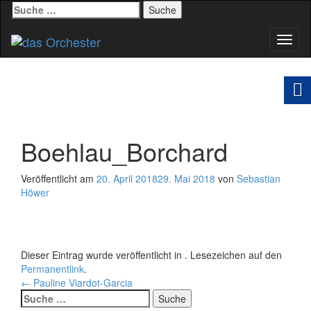
Suche
nach:
Schal
Navig
Boehlau_Borchard
Veröffentlicht am
20. April 2018
29. Mai 2018
von
Sebastian
Höwer
Dieser Eintrag wurde veröffentlicht in . Lesezeichen auf den
Permanentlink
.
Beitrags-
←
Pauline Viardot-Garcia
Suche
Navigation
nach: