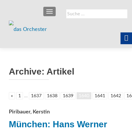
SCHALTE NAVIGATION
Suche
nach:
Archive:
Artikel
«
1
...
1637
1638
1639
1640
1641
1642
16
Piribauer, Kerstin
München: Hans Werner