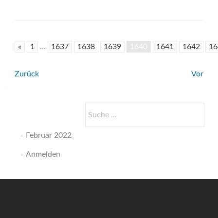
«
1
...
1637
1638
1639
1640
1641
1642
16
Beitrags-
Zurück
Vor
Navigation
Suche
nach:
Februar 2022
Anmelden