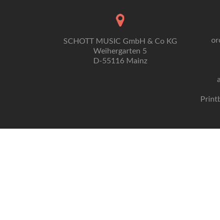
or
SCHOTT MUSIC GmbH & Co KG
Weihergarten 5
D-55116 Mainz
Print