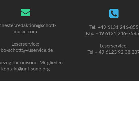
chester.redaktion@schott-
Tel. +49 6131 246-855
music.com
Fax. +49 6131 246-758
Leserservice:
Leserservice:
abo-schott@vuservice.de
Tel + 49 6123 92 38 28
bezug für unisono-Mitglieder:
kontakt@uni-sono.org