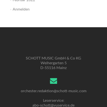
Februar 2022
Anmelden
SCHOTT MUSIC GmbH & Co KG
Weihergarten 5
D-55116 Mainz
orchester.redaktion@schott-music.com
Leserservice:
abo-schott@vuservice.de