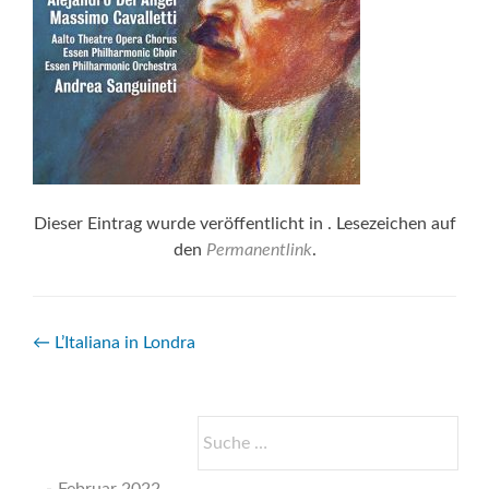
Dieser Eintrag wurde veröffentlicht in . Lesezeichen auf
den
Permanentlink
.
Beitrags-
←
L’Italiana in Londra
Navigation
Suche
nach: